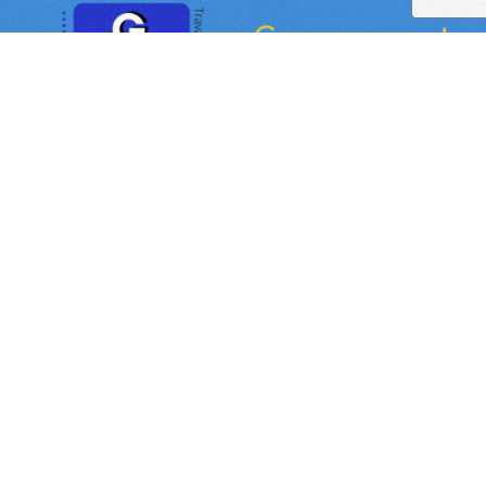
2026 ©
GEA 85
Tous droits réservés.
Mentions
légales
Association loi 1901. Siret n°:
44915827800035 - 184 Boulevard Aristide
Briand, 85000 La Roche-sur-Yon.