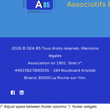
2026 ©
GEA 85
Tous droits réservés.
Mentions
légales
Association loi 1901. Siret n°:
44915827800035 - 184 Boulevard Aristide
Briand, 85000 La Roche-sur-Yon.
/* Adjust space between footer columns */ .footer-widgets