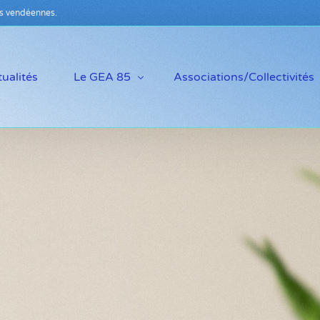
s vendéennes.
ualités
Le GEA 85
Associations/Collectivités
Qu’est ce que le GEA ?
Pourquoi adhérer ?
Notre équipe
Compétences disponibles
Témoignages d’adhérents