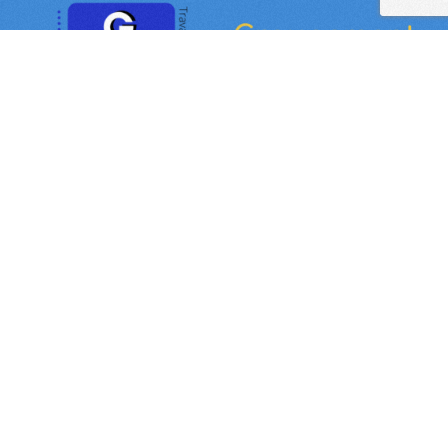
2026 ©
GEA 85
Tous droits réservés.
Mentions
légales
Association loi 1901. Siret n°:
44915827800035 - 184 Boulevard Aristide
Briand, 85000 La Roche-sur-Yon.