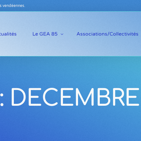
s vendéennes.
ualités
Le GEA 85
Associations/Collectivités
Qu’est ce que le GEA ?
Pourquoi adhérer ?
Notre équipe
Compétences disponibles
:
DECEMBRE
Témoignages d’adhérents